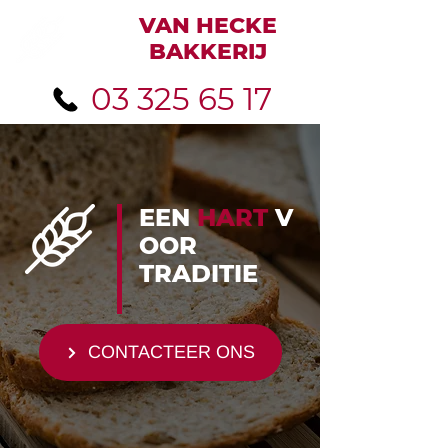
VAN HECKE
BAKKERIJ
03 325 65 17
EEN
HART
V
OOR
TRADITIE
CONTACTEER ONS